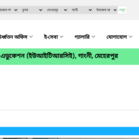
দেখুন
র্ধ্বতন অফিস
ই-সেবা
গ্যালারি
যোগাযোগ
 ফর এডুকেশন (ইউআইটিআরসিই), গাংনী, মেহেরপুর