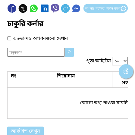
আপনার মতামত প্রদান করুন
চাকুরি কর্নার
এডভান্সড অপশনগুলো দেখান
পৃষ্ঠা আইটেম
নং
শিরোনাম
পিডিএ
সংযুক্ত
কোনো তথ্য পাওয়া যায়নি।
আর্কাইভ দেখুন