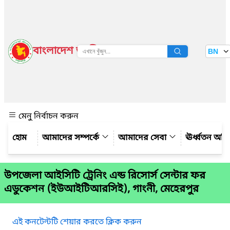
বাংলাদেশ জাতীয় তথ্য বাতায়ন
BN
দেখুন
মেনু নির্বাচন করুন
আমাদের সম্পর্কে
আমাদের সেবা
ঊর্ধ্বতন অফ
উপজেলা আইসিটি ট্রেনিং এন্ড রিসোর্স সেন্টার ফর
এডুকেশন (ইউআইটিআরসিই), গাংনী, মেহেরপুর
এই কনটেন্টটি শেয়ার করতে ক্লিক করুন