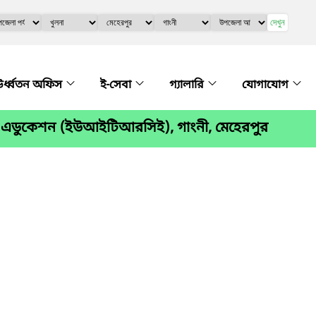
দেখুন
র্ধ্বতন অফিস
ই-সেবা
গ্যালারি
যোগাযোগ
 ফর এডুকেশন (ইউআইটিআরসিই), গাংনী, মেহেরপুর