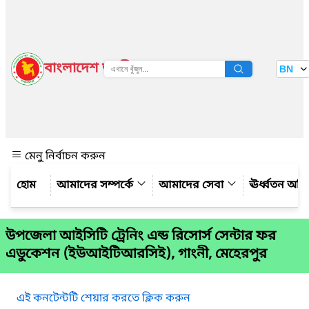
বাংলাদেশ জাতীয় তথ্য বাতায়ন
BN
দেখুন
মেনু নির্বাচন করুন
আমাদের সম্পর্কে
আমাদের সেবা
ঊর্ধ্বতন অফ
উপজেলা আইসিটি ট্রেনিং এন্ড রিসোর্স সেন্টার ফর
এডুকেশন (ইউআইটিআরসিই), গাংনী, মেহেরপুর
এই কনটেন্টটি শেয়ার করতে ক্লিক করুন