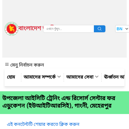
বাংলাদেশ জাতীয় তথ্য বাতায়ন
BN
দেখুন
মেনু নির্বাচন করুন
আমাদের সম্পর্কে
আমাদের সেবা
ঊর্ধ্বতন অফ
উপজেলা আইসিটি ট্রেনিং এন্ড রিসোর্স সেন্টার ফর
এডুকেশন (ইউআইটিআরসিই), গাংনী, মেহেরপুর
এই কনটেন্টটি শেয়ার করতে ক্লিক করুন