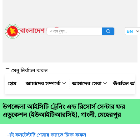
বাংলাদেশ জাতীয় তথ্য বাতায়ন
BN
দেখুন
মেনু নির্বাচন করুন
আমাদের সম্পর্কে
আমাদের সেবা
ঊর্ধ্বতন অফ
উপজেলা আইসিটি ট্রেনিং এন্ড রিসোর্স সেন্টার ফর
এডুকেশন (ইউআইটিআরসিই), গাংনী, মেহেরপুর
এই কনটেন্টটি শেয়ার করতে ক্লিক করুন