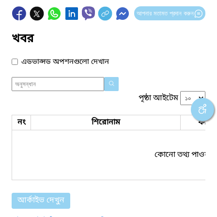
আপনার মতামত প্রদান করুন
খবর
এডভান্সড অপশনগুলো দেখান
পৃষ্ঠা আইটেম
নং
শিরোনাম
ফাইল
কোনো তথ্য পাওয়া য
আর্কাইভ দেখুন