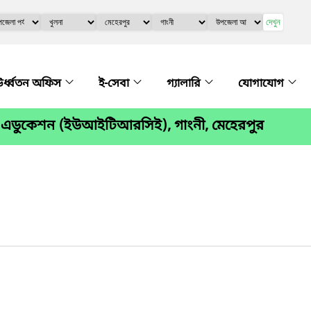
দেখুন
র্ধ্বতন অফিস
ই-সেবা
গ্যালারি
যোগাযোগ
 ফর এডুকেশন (ইউআইটিআরসিই), গাংনী, মেহেরপুর