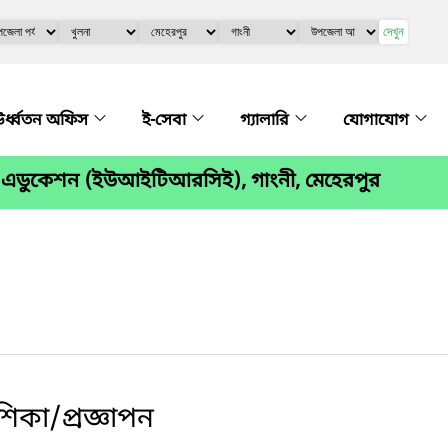
দেখুন
র্ধ্বতন অফিস
ই-সেবা
গ্যালারি
যোগাযোগ
 ফর এডুকেশন (ইউআইটিআরসিই), গাংনী, মেহেরপুর
িকা/প্রজ্ঞাপন