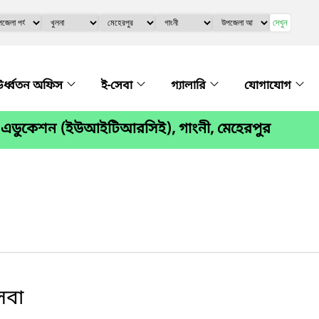
দেখুন
র্ধ্বতন অফিস
ই-সেবা
গ্যালারি
যোগাযোগ
 ফর এডুকেশন (ইউআইটিআরসিই), গাংনী, মেহেরপুর
েবা